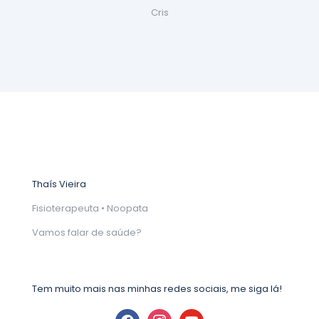
Cris
Thaís Vieira
Fisioterapeuta • Noopata
Vamos falar de saúde?
Tem muito mais nas minhas redes sociais, me siga lá!
facebook
instagram
youtube